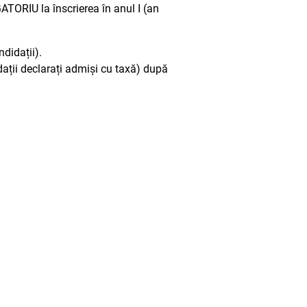
ATORIU la înscrierea în anul I (an
ndidații).
idații declarați admiși cu taxă) după