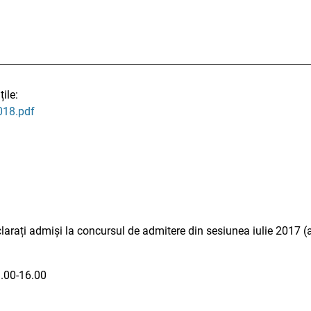
ile:
018.pdf
eclarați admiși la concursul de admitere din sesiunea iulie 2017 
9.00-16.00