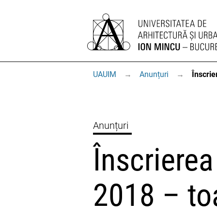
UAUIM
→
Anunțuri
→
Înscrie
Anunțuri
Înscrierea
2018 – toa