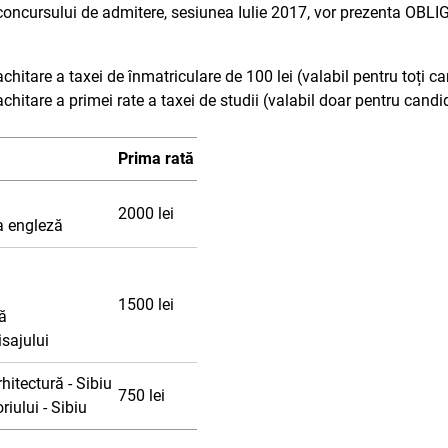
concursului de admitere, sesiunea Iulie 2017, vor prezenta OBLIG
achitare a taxei de înmatriculare de 100 lei (valabil pentru toți ca
achitare a primei rate a taxei de studii (valabil doar pentru cand
Prima rată
2000 lei
a engleză
1500 lei
nă
sajului
hitectură - Sibiu
750 lei
iului - Sibiu