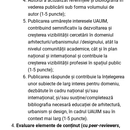
Autorul a actualizat referințele și bibliografia în
vederea publicării sub forma volumului de
autor (1-5 puncte);
Publicarea urmărește interesele UAUIM,
contribuind semnificativ la dezvoltarea și
creșterea vizibilității cercetării în domeniul
arhitecturii/urbanismului /designului, atât la
nivelul comunității academice, cât și în plan
național și internațional și contribuie la
creșterea vizibilității profesiei în spațiul public
(1-5 puncte);
Publicarea răspunde și contribuie la înțelegerea
unor subiecte de larg interes pentru domeniu,
dezbătute în cadru național și/sau
internațional; și/sau susține/completează
bibliografia necesară educației de arhitectură,
urbanism și design, în cadrul UAUIM sau în
context mai larg (1-5 puncte).
Evaluare elemente de conținut (cu
peer-reviewers
,