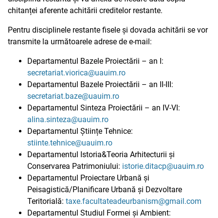
chitanței aferente achitării creditelor restante.
Pentru disciplinele restante fisele și dovada achitării se vor
transmite la următoarele adrese de e-mail:
Departamentul Bazele Proiectării – an I:
secretariat.viorica@uauim.ro
Departamentul Bazele Proiectării – an II-III:
secretariat.baze@uauim.ro
Departamentul Sinteza Proiectării – an IV-VI:
alina.sinteza@uauim.ro
Departamentul Științe Tehnice:
stiinte.tehnice@uauim.ro
Departamentul Istoria&Teoria Arhitecturii și
Conservarea Patrimoniului:
istorie.ditacp@uauim.ro
Departamentul Proiectare Urbană și
Peisagistică/Planificare Urbană și Dezvoltare
Teritorială:
taxe.facultateadeurbanism@gmail.com
Departamentul Studiul Formei și Ambient: