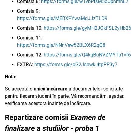
Comisia 8:
https://forms.gle/w1vbPtsM5oUpnmhE7
Comisia 9:
https://forms.gle/MEBXPYwaMdJJzTLD9
Comisia 10:
https://forms.gle/gyMH2JGkFSL2yHb26
Comisia 11:
https://forms.gle/NNnVew52BLX6R2qQ8
Comisia 12:
https://forms.gle/Q4kgBuNVZMYTp1vf6
EXTRA:
https://forms.gle/oG2Jsbwki4tpPP3y7
Notă:
Se acceptă o
unică încărcare
a documentelor solicitate
pentru fiecare student în parte. Vă recomandăm, așadar,
verificarea acestora înainte de încărcare.
Repartizare comisii
Examen de
finalizare a studiilor - proba 1