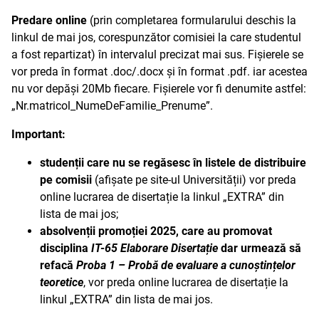
Predare online
(prin completarea formularului deschis la
linkul de mai jos, corespunzător comisiei la care studentul
a fost repartizat) în intervalul precizat mai sus. Fișierele se
vor preda în format .doc/.docx și în format .pdf. iar acestea
nu vor depăși 20Mb fiecare. Fișierele vor fi denumite astfel:
„Nr.matricol_NumeDeFamilie_Prenume”.
Important:
studenții care nu se regăsesc în listele de distribuire
pe comisii
(afișate pe site-ul Universității) vor preda
online lucrarea de disertație la linkul „EXTRA” din
lista de mai jos;
absolvenții promoției 2025, care au promovat
disciplina
IT-65 Elaborare Disertație
dar urmează să
refacă
Proba 1 – Probă de evaluare a cunoștințelor
teoretice
, vor preda online lucrarea de disertație la
linkul „EXTRA” din lista de mai jos.