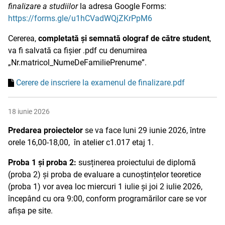
finalizare a studiilor
la adresa Google Forms:
https://forms.gle/u1hCVadWQjZKrPpM6
Cererea,
completată și semnată olograf de către student
,
va fi salvată ca fișier .pdf cu denumirea
„Nr.matricol_NumeDeFamiliePrenume”.
Cerere de inscriere la examenul de finalizare.pdf
18 iunie 2026
Predarea proiectelor
se va face luni 29 iunie 2026, între
orele 16,00-18,00, în atelier c1.017 etaj 1.
Proba 1 și proba 2:
susținerea proiectului de diplomă
(proba 2) și proba de evaluare a cunoștințelor teoretice
(proba 1) vor avea loc miercuri 1 iulie și joi 2 iulie 2026,
începând cu ora 9:00, conform programărilor care se vor
afișa pe site.