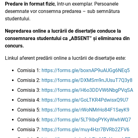
Predare în
format fizic
, într-un exemplar. Persoanele
desemnate vor consemna predarea – sub semnătura
studentului.
Nepredarea
online
a lucrării de disertație conduce la
consemnarea studentului ca „ABSENT” și eliminarea din
concurs.
Linkul aferent predării online a lucrării de disertație este:
Comisia 1:
https://forms.gle/boxnAP9uAUGg6NEq5
Comisia 2:
https://forms.gle/DXMSm9nJUsuT7Q3y8
Comisia 3:
https://forms.gle/H6o3DDVW6NbgPVqSA
Comisia 4:
https://forms.gle/GoLTKR4PdwisxQ9U7
Comisia 5:
https://forms.gle/rWoNMrHo84F1SeyK9
Comisia 6:
https://forms.gle/5LT9ibqPYKyWwhWQ7
Comisia 7:
https://forms.gle/muy4Hzr7BVRb2ZFV6