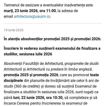
Termenul de sesizare a eventualelor inadvertențe este
marți, 23 iunie 2026, ora 11:00
, la adresa de
email
arhitectura@uauim.ro
.
19 iunie 2026
În atenția absolvenților promoției 2025 și promoției 2026:
Înscriere în vederea susținerii examenului de finalizare a
studiilor, sesiunea iulie 2026
Absolvenții Facultății de Arhitectură, programele de studii
Arhitectură
și
Arhitectură cu predare în limba engleză
,
promoția 2025 și promoția 2026
, care au promovat
toate
disciplinele
din planurile de învățământ ale celor 6 ani de
studii (360 de credite) și doresc să susțină Examenul de
finalizare a studiilor în sesiunea iulie 2026, sunt rugați ca
până
luni, 22 iunie 2026, ora 10:30,
să completeze și să
încarce
Cererea pentru înscriererea la examenul de