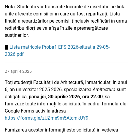
Notă: Studenții vor transmite lucrările de disertație pe link-
urile aferente comisiilor în care au fost repartizați. Lista
finală a repartizărilor pe comisii (inclusiv rectificări în urma
redistribuirilor) se va afișa în zilele premergătoare
susținerilor.
Lista matricole Proba1 EFS 2026-situatia 29-05-
2026.pdf
27 aprilie 2026
Toți studenții Facultății de Arhitectură, înmatriculați în anul
6, an universitar 2025-2026, specializarea
Arhitectură
sunt
obligați ca,
până joi, 30 aprilie 2026, ora 22.00
, să
furnizeze toate informațiile solicitate în cadrul formularului
Google Forms activ la adresa
https://forms.gle/zUZme9m5AtcrnkUY9
.
Furnizarea acestor informații este solicitată în vederea