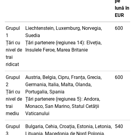
pe
lună în
EUR
Grupul
Liechtenstein, Luxemburg, Norvegia,
600
1
Suedia
Țări cu
Țări partenere (regiunea 14): Elveția,
nivel de
Insulele Feroe, Marea Britanie
trai
ridicat
Grupul
Austria, Belgia, Cipru, Franța, Grecia,
600
2
Germania, Italia, Malta, Olanda,
Țări cu
Portugalia, Spania
nivel de
Țări partenere (regiunea 5): Andora,
trai
Monaco, San Marino, Statul Cetății
mediu
Vaticanului
Grupul
Bulgaria, Cehia, Croația, Estonia, Letonia,
540
3
Lituania, Macedonia de Nord Polonia,