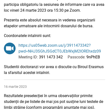
participa obligatoriu la sesiunea de informare care va avea
loc vineri 24 martie 2023 ora 15:30 pe Zoom.
Prezenta este absolut necesara in vederea organizarii
etapelor urmatoare ale intocmirii dosarului de bursa.
Coordonatele intalnirii sunt:
https://us05web.zoom.us/j/3911473342?
pwd=NHJ3SGhJSGdCT0JEbWxjM2lOREhxdz09
Meeting ID:
391 1473 342
Passcode:
9nPhEB
Studentii doctoranzi vor avea o discutie cu Biroul Erasmus
la sfarsitul acestei intalniri.
16 martie 2023
Rezultatele preselecției în urma observațiilor primite:
studenții de pe listele de mai jos pot susține luni testele de
limbi străine (conform programării anunțate mai jos).