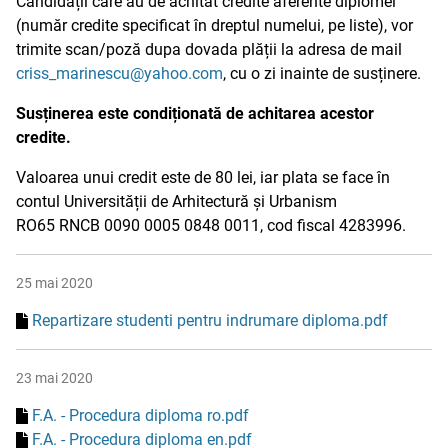
Candidații care au de achitat credite aferente diplomei
(număr credite specificat în dreptul numelui, pe liste), vor
trimite scan/poză dupa dovada plății la adresa de mail
criss_marinescu@yahoo.com
, cu o zi inainte de susținere.
Susținerea este condiționată de achitarea acestor
credite.
Valoarea unui credit este de 80 lei, iar plata se face în
contul Universității de Arhitectură și Urbanism
RO65 RNCB 0090 0005 0848 0011
, cod fiscal 4283996.
25 mai 2020
Repartizare studenti pentru indrumare diploma.pdf
23 mai 2020
F.A. - Procedura diploma ro.pdf
F.A. - Procedura diploma en.pdf