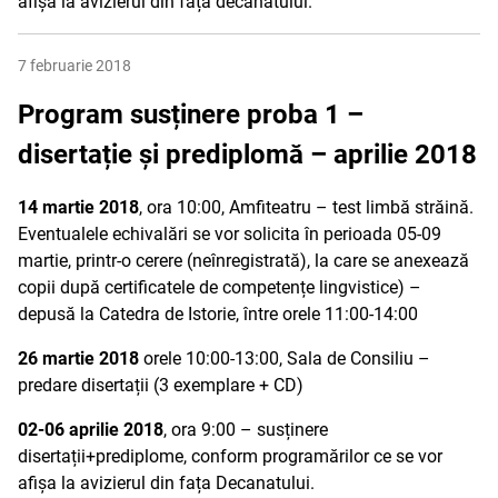
afișa la avizierul din fața decanatului.
7 februarie 2018
Program susținere proba 1 –
disertație și prediplomă – aprilie 2018
14 martie 2018
, ora 10:00, Amfiteatru – test limbă străină.
Eventualele echivalări se vor solicita în perioada 05-09
martie, printr-o cerere (neînregistrată), la care se anexează
copii după certificatele de competențe lingvistice) –
depusă la Catedra de Istorie, între orele 11:00-14:00
26 martie 2018
orele 10:00-13:00, Sala de Consiliu –
predare disertații (3 exemplare + CD)
02-06 aprilie 2018
, ora 9:00 – susținere
disertații+prediplome, conform programărilor ce se vor
afișa la avizierul din fața Decanatului.