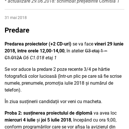
* actualizare 29.06.2018: schimbat președinte Comisia 1
31 mai 2018
Predare
Predarea proiectelor (+2 CD-uri)
se va face
vineri 29 iunie
2018, între orele 12,00-14,00
, în atelier
G3 etaj 1 –
C1.012A
G6 C1.018 etaj 1
Se vor aduce la predare 2 poze recente 3/4 pe hârtie
fotografică color lucioasă (într-un plic pe care să fie scrise
numele, prenumele, promoția iulie 2018 și numărul de
telefon).
În ziua susținerii candidații vor veni cu macheta.
Proba 2: susținerea proiectului de diplomă
va avea loc
miercuri 4 iulie
și
joi 5 iulie 2018
, începând cu ora 9,00,
conform programărilor care se vor afișa la avizierul din