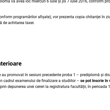
plomă va avea loc miercuri 6 iulie și joi 7 iulie 2016, conform pr
onform programărilor afișate), vor prezenta copia chitanței în ziua
ă de achitarea taxei.
nterioare
e au promovat în sesiuni precedente proba 1 – prediplomă și diser
in cadrul examenului de finalizare a studiilor –
se pot înscrie în
prin depunerea unei cereri la registratura facultății, în perioada 