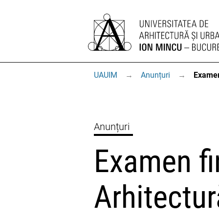
UAUIM
→
Anunțuri
→
Examen 
Anunțuri
Examen fin
Arhitectu