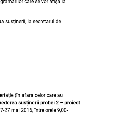
ogramărilor care se vor afișa la
 susținerii, la secretarul de
tație (în afara celor care au
 vederea susținerii probei 2 – proiect
17-27 mai 2016, între orele 9,00-