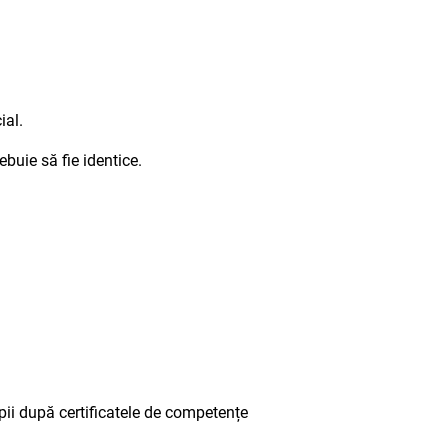
ial.
buie să fie identice.
opii după certificatele de competențe