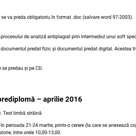
i se va preda obligatoriu în format .doc (salvare word 97-2003).
 procesului de analiză antiplagiat prin intermediul unui soft spec
 documentul predat fizic și documentul predat digital. Acestea tre
le se predau și pe CD.
 prediplomă – aprilie 2016
: Test limbă străină
a în perioada 21-24 martie, printr-o cerere (la care se anexează c
torie, între orele 10,00-13,00.