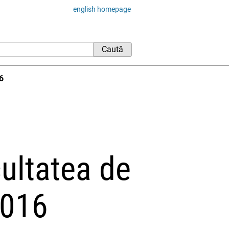
english homepage
6
cultatea de
2016