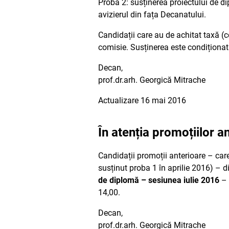
Proba 2: susținerea proiectului de di
avizierul din fața Decanatului.
Candidații care au de achitat taxă (c
comisie. Susținerea este condiționat
Decan,
prof.dr.arh. Georgică Mitrache
Actualizare 16 mai 2016
În atenția promoțiilor a
Candidații promoții anterioare – car
susținut proba 1 în aprilie 2016) – d
de diplomă – sesiunea iulie 2016
– 
14,00.
Decan,
prof.dr.arh. Georgică Mitrache