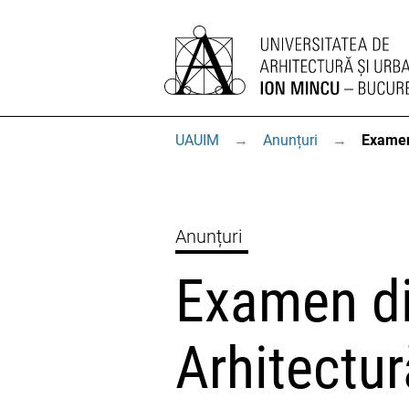
UAUIM
→
Anunțuri
→
Examen 
Anunțuri
Examen di
Arhitectur