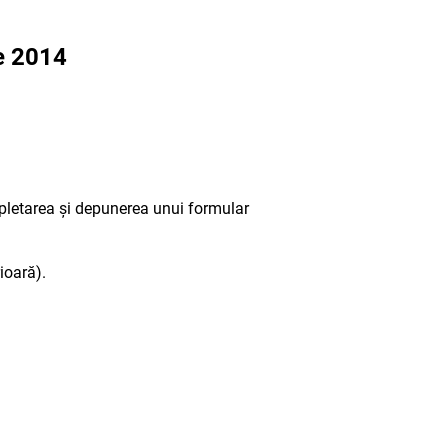
ie 2014
mpletarea și depunerea unui formular
ioară).