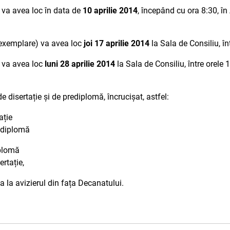
va avea loc în data de
10 aprilie 2014
, începând cu ora 8:30, în
exemplare) va avea loc
joi 17 aprilie 2014
la Sala de Consiliu, în
va avea loc
luni 28 aprilie 2014
la Sala de Consiliu, între orele 
de disertație și de prediplomă, încrucișat, astfel:
ație
rediplomă
iplomă
ertație,
 la avizierul din fața Decanatului.