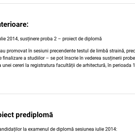
nterioare:
lie 2014, susținere proba 2 – proiect de diplomă
e au promovat în sesiuni precendente testul de limbă straină, pr
 finalizare a studiilor – se pot înscrie în vederea susținerii prob
unei cereri la registratura facultății de arhitectură, în perioada 
roiect prediplomă
 candidaților la examenul de diplomă sesiunea iulie 2014: