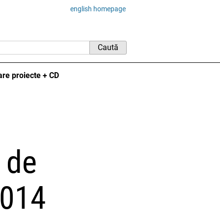
english homepage
are proiecte + CD
 de
2014