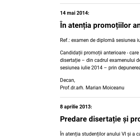
14 mai 2014:
În atenția promoțiilor a
Ref.: examen de diplomă sesiunea iu
Candidații promoții anterioare - car
disertație – din cadrul examenului de
sesiunea iulie 2014 – prin depunerea 
Decan,
Prof.dr.arh. Marian Moiceanu
8 aprilie 2013:
Predare disertație și p
În atenția studenților anului VI și a