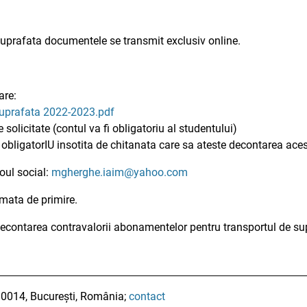
suprafata documentele se transmit exclusiv online.
are:
suprafata 2022-2023.pdf
solicitate (contul va fi obligatoriu al studentului)
 obligatorIU insotita de chitanata care sa ateste decontarea acest
roul social:
mgherghe.iaim@yahoo.com
irmata de primire.
contarea contravalorii abonamentelor pentru transportul de su
010014, București, România;
contact