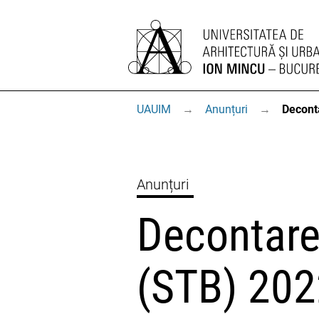
UAUIM
→
Anunțuri
→
Decont
Anunțuri
Decontare
(STB) 20