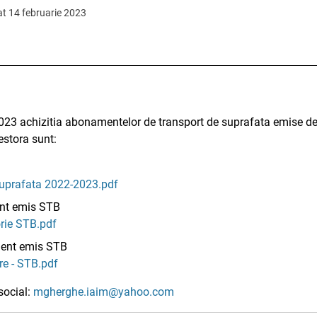
at 14 februarie 2023
023 achizitia abonamentelor de transport de suprafata emise de
stora sunt:
suprafata 2022-2023.pdf
ment emis STB
orie STB.pdf
ment emis STB
re - STB.pdf
social:
mgherghe.iaim@yahoo.com