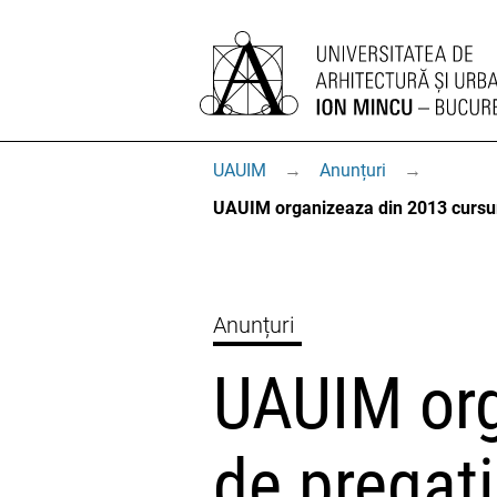
UAUIM
→
Anunțuri
→
UAUIM organizeaza din 2013 cursuri
Anunțuri
UAUIM org
de pregati