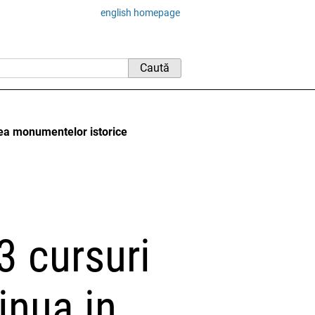
english homepage
rea monumentelor istorice
 cursuri
inua in