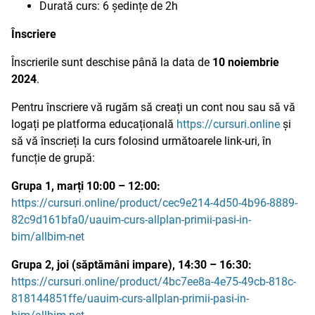
Durată curs: 6 ședințe de 2h
Înscriere
Înscrierile sunt deschise până la data de
10 noiembrie
2024
.
Pentru înscriere vă rugăm să creați un cont nou sau să vă
logați pe platforma educațională
https://cursuri.online
și
să vă înscrieți la curs folosind următoarele link-uri, în
funcție de grupă:
Grupa 1, marți 10:00 – 12:00:
https://cursuri.online/product/cec9e214-4d50-4b96-8889-
82c9d161bfa0/uauim-curs-allplan-primii-pasi-in-
bim/allbim-net
Grupa 2, joi (săptămâni impare), 14:30 – 16:30:
https://cursuri.online/product/4bc7ee8a-4e75-49cb-818c-
818144851ffe/uauim-curs-allplan-primii-pasi-in-