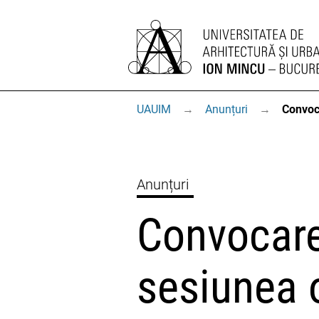
UAUIM
→
Anunțuri
→
Convoca
Anunțuri
Convocare
sesiunea 