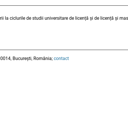
i la ciclurile de studii universitare de licență și de licență și m
010014, București, România;
contact