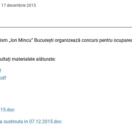
at 17 decembrie 2015
nism „Ion Mincu” București organizează concurs pentru ocuparea 
ultați materialele alăturate:
f
pdf
015.doc
ca sustinuta in 07.12.2015.doc