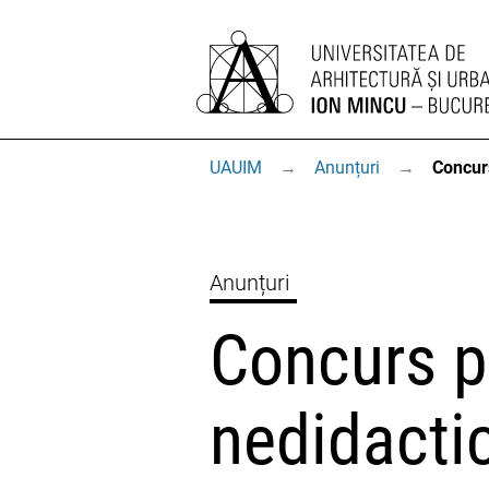
UAUIM
→
Anunțuri
→
Concurs
Anunțuri
Concurs po
nedidacti