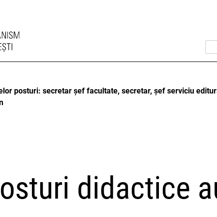
 posturi: secretar șef facultate, secretar, șef serviciu editură,
an
sturi didactice au