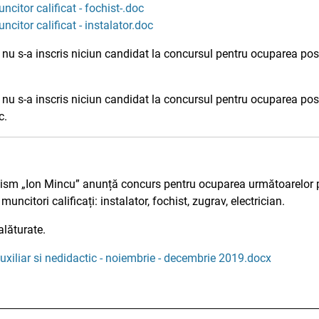
ncitor calificat - fochist-.doc
ncitor calificat - instalator.doc
nu s-a inscris niciun candidat la concursul pentru ocuparea pos
nu s-a inscris niciun candidat la concursul pentru ocuparea postu
c.
nism „Ion Mincu” anunță concurs pentru ocuparea următoarelor po
 muncitori calificați: instalator, fochist, zugrav, electrician.
alăturate.
xiliar si nedidactic - noiembrie - decembrie 2019.docx