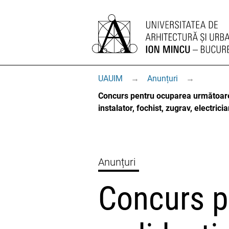
UAUIM
→
Anunțuri
→
Concurs pentru ocuparea următoarelor
instalator, fochist, zugrav, electrici
Anunțuri
Concurs po