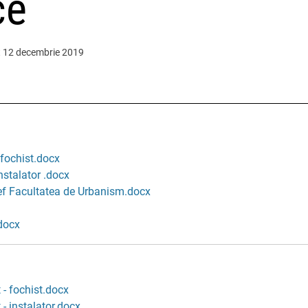
ce
at 12 decembrie 2019
- fochist.docx
instalator .docx
 sef Facultatea de Urbanism.docx
.docx
 - fochist.docx
 - instalator.docx