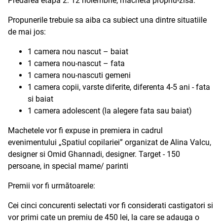
Predarea etapa 2: 12 noiembrie, macheta propriu-zisa.
Propunerile trebuie sa aiba ca subiect una dintre situatiile
de mai jos:
1 camera nou nascut – baiat
1 camera nou-nascut – fata
1 camera nou-nascuti gemeni
1 camera copii, varste diferite, diferenta 4-5 ani - fata
si baiat
1 camera adolescent (la alegere fata sau baiat)
Machetele vor fi expuse in premiera in cadrul
evenimentului „Spatiul copilariei” organizat de Alina Valcu,
designer si Omid Ghannadi, designer. Target - 150
persoane, in special mame/ parinti
Premii vor fi următoarele:
Cei cinci concurenti selectati vor fi considerati castigatori si
vor primi cate un premiu de 450 lei, la care se adauga o