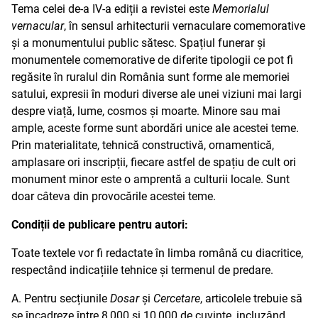
Tema celei de-a IV-a ediții a revistei este
Memorialul
vernacular
, în sensul arhitecturii vernaculare comemorative
și a monumentului public sătesc. Spațiul funerar și
monumentele comemorative de diferite tipologii ce pot fi
regăsite în ruralul din România sunt forme ale memoriei
satului, expresii în moduri diverse ale unei viziuni mai largi
despre viață, lume, cosmos și moarte. Minore sau mai
ample, aceste forme sunt abordări unice ale acestei teme.
Prin materialitate, tehnică constructivă, ornamentică,
amplasare ori inscripții, fiecare astfel de spațiu de cult ori
monument minor este o amprentă a culturii locale. Sunt
doar câteva din provocările acestei teme.
Condiții de publicare pentru autori:
Toate textele vor fi redactate în limba română cu diacritice,
respectând indicațiile tehnice și termenul de predare.
A. Pentru secțiunile
Dosar
și
Cercetare
, articolele trebuie să
se încadreze între 8,000 și 10,000 de cuvinte, incluzând