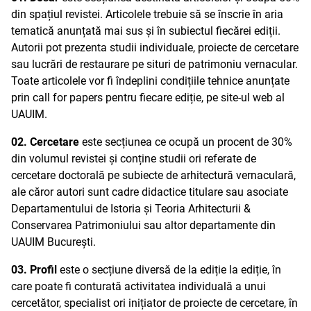
din spațiul revistei. Articolele trebuie să se înscrie în aria
tematică anunțată mai sus și în subiectul fiecărei ediții.
Autorii pot prezenta studii individuale, proiecte de cercetare
sau lucrări de restaurare pe situri de patrimoniu vernacular.
Toate articolele vor fi îndeplini condițiile tehnice anunțate
prin call for papers pentru fiecare ediție, pe site-ul web al
UAUIM.
02. Cercetare
este secțiunea ce ocupă un procent de 30%
din volumul revistei și conține studii ori referate de
cercetare doctorală pe subiecte de arhitectură vernaculară,
ale căror autori sunt cadre didactice titulare sau asociate
Departamentului de Istoria și Teoria Arhitecturii &
Conservarea Patrimoniului sau altor departamente din
UAUIM București.
03. Profil
este o secțiune diversă de la ediție la ediție, în
care poate fi conturată activitatea individuală a unui
cercetător, specialist ori inițiator de proiecte de cercetare, în