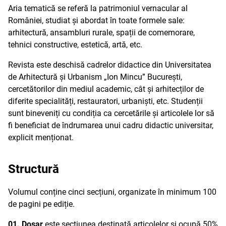
Aria tematică se referă la patrimoniul vernacular al
României, studiat și abordat în toate formele sale:
arhitectură, ansambluri rurale, spații de comemorare,
tehnici constructive, estetică, artă, etc.
Revista este deschisă cadrelor didactice din Universitatea
de Arhitectură și Urbanism „Ion Mincu” București,
cercetătorilor din mediul academic, cât și arhitecților de
diferite specialități, restauratori, urbaniști, etc. Studenții
sunt bineveniți cu condiția ca cercetările și articolele lor să
fi beneficiat de îndrumarea unui cadru didactic universitar,
explicit menționat.
Structură
Volumul conține cinci secțiuni, organizate în minimum 100
de pagini pe ediție.
01. Dosar
este secțiunea destinată articolelor și ocupă 50%