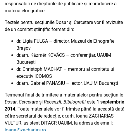
responsabili de drepturile de publicare și reproducere a
materialelor grafice.
Textele pentru secțiunile Dosar și Cercetare vor fi revizuite
de un comitet științific format din:
dr. Ligia FULGA – director, Muzeul de Etnografie
Brașov
dr.arh. Kázmér KOVÁCS – conferențiar, UAUIM
București
dr. Christoph MACHAT – membru al comitetului
executiv ICOMOS
dr.arh. Gabriel PANASIU – lector, UAUIM București
Termenul final de trimitere a materialelor pentru secțiunile
Dosar
,
Cercetare
și
Recenzii. Bibliografii
este
1 septembrie
2014
. Toate materialele vor fi trimise până la această dată
către secretarul de redacție, dr.arh. Ioana ZACHARIAS
VULTUR, asistent DITACP, UAUIM, la adresa de email:
ioana@zacharias.ro
.