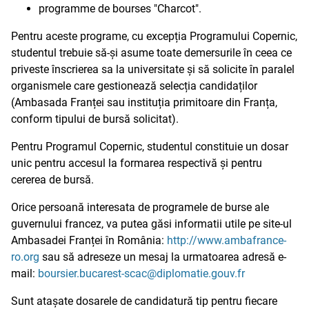
programme de bourses "Charcot".
Pentru aceste programe, cu excepția Programului Copernic,
studentul trebuie să-și asume toate demersurile în ceea ce
priveste înscrierea sa la universitate și să solicite în paralel
organismele care gestionează selecția candidaților
(Ambasada Franței sau instituția primitoare din Franța,
conform tipului de bursă solicitat).
Pentru Programul Copernic, studentul constituie un dosar
unic pentru accesul la formarea respectivă și pentru
cererea de bursă.
Orice persoană interesata de programele de burse ale
guvernului francez, va putea găsi informatii utile pe site-ul
Ambasadei Franței în România:
http://www.ambafrance-
ro.org
sau să adreseze un mesaj la urmatoarea adresă e-
mail:
boursier.bucarest-scac@diplomatie.gouv.fr
Sunt atașate dosarele de candidatură tip pentru fiecare