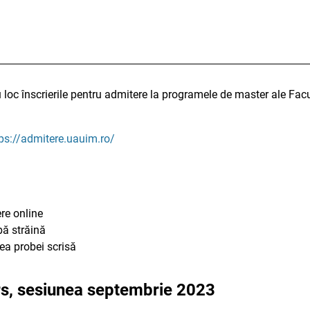
loc înscrierile pentru admitere la programele de master ale Facu
ps://admitere.uauim.ro/
re online
bă străină
ea probei scrisă
rs, sesiunea septembrie 2023