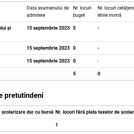
Data examenului de
Nr. locuri
Nr. locuri cetățeni
admitere
buget
etnie rromă
ui și
15 septembrie 2023
5
-
15 septembrie 2023
0
-
15 septembrie 2023
0
-
5
0
e pretutindeni
e școlarizare dar cu bursă
Nr. locuri fără plata taxelor de școla
1