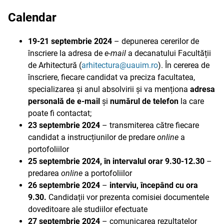
Calendar
19-21 septembrie 2024
– depunerea cererilor de
înscriere la adresa de
e-mail
a decanatului Facultății
de Arhitectură (
arhitectura@uauim.ro
). În cererea de
înscriere, fiecare candidat va preciza facultatea,
specializarea și anul absolvirii și va menționa
adresa
personală de e-mail
și
numărul de telefon
la care
poate fi contactat;
23 septembrie 2024
– transmiterea către fiecare
candidat a instrucțiunilor de predare
online
a
portofoliilor
25 septembrie 2024, în intervalul orar 9.30-12.30
–
predarea
online
a portofoliilor
26 septembrie 2024
–
interviu, începând cu ora
9.30.
Candidații vor prezenta comisiei documentele
doveditoare ale studiilor efectuate
27 septembrie 2024
– comunicarea rezultatelor