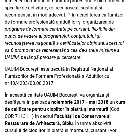
înțelegerii în rândul comunității profesionale din domeniul
specific de activitate, rol recunoscut, susținut și
recompensat în mod adecvat. Prin acreditarea ca furnizor
de formare profesională a adulților și organizarea de
programe de formare centrate pe cursant, flexibile din
punct de vedere al programului, conținutului și
recunoașterea națională a certificatelor obținute, acest rol
va fi promovat ca reprezentând cea de-a treia misiune a
UAUIM, pe lângă predare și cercetare
.
UAUIM București este trecută în Registrul Național al
Furnizorilor de Formare Profesională a Adulților cu
nr.40/4203/08.08.2017.
În această calitate UAUIM București va organiza și
desfășura în perioada
noiembrie 2017 - mai 2018
un
curs
de calificare pentru cioplitor în piatră și marmură
(Cod
COR 71131.1) în cadrul
Facultății de Conservare și
Restaurare de Arhitectură, Sibiu
. În urma absolvirii
cursului de cioplitor în piatră și marmură, cursanții vor