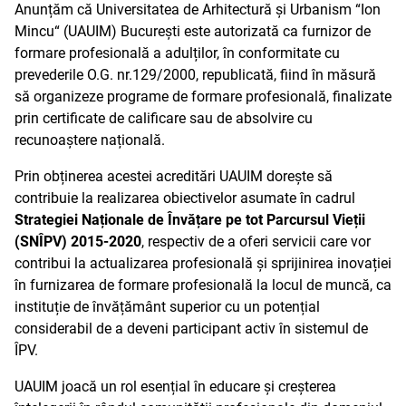
Anunțăm că Universitatea de Arhitectură și Urbanism “Ion
Mincu“ (UAUIM) București este autorizată ca furnizor de
formare profesională a adulților, în conformitate cu
prevederile O.G. nr.129/2000, republicată, fiind în măsură
să organizeze programe de formare profesională, finalizate
prin certificate de calificare sau de absolvire cu
recunoaștere națională.
Prin obținerea acestei acreditări UAUIM dorește să
contribuie la realizarea obiectivelor asumate în cadrul
Strategiei Naționale de Învățare pe tot Parcursul Vieții
(SNÎPV) 2015-2020
, respectiv de a oferi servicii care vor
contribui la actualizarea profesională și sprijinirea inovației
în furnizarea de formare profesională la locul de muncă, ca
instituție de învățământ superior cu un potențial
considerabil de a deveni participant activ în sistemul de
ÎPV.
UAUIM joacă un rol esențial în educare și creșterea