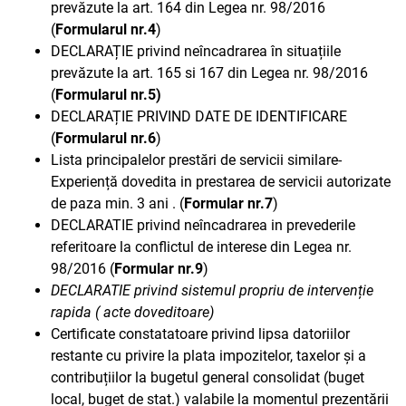
prevăzute la art. 164 din Legea nr. 98/2016
(
Formularul nr.4
)
DECLARAȚIE privind neîncadrarea în situațiile
prevăzute la art. 165 si 167 din Legea nr. 98/2016
(
Formularul nr.5)
DECLARAȚIE PRIVIND DATE DE IDENTIFICARE
(
Formularul nr.6
)
Lista principalelor prestări de servicii similare-
Experiență dovedita in prestarea de servicii autorizate
de paza min. 3 ani . (
Formular nr.7
)
DECLARATIE privind neîncadrarea in prevederile
referitoare la conflictul de interese din Legea nr.
98/2016 (
Formular nr.9
)
DECLARATIE privind sistemul propriu de intervenție
rapida ( acte doveditoare)
Certificate constatatoare privind lipsa datoriilor
restante cu privire la plata impozitelor, taxelor și a
contribuțiilor la bugetul general consolidat (buget
local, buget de stat.) valabile la momentul prezentării