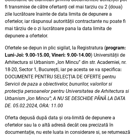
fi transmise de către ofertanți cel mai tarziu cu 2 (doua)
zile lucrătoare înainte de data limita de depunere a
ofertelor, iar răspunsul autorității contractante nu poate fi
mai târziu de o zi lucrătoare pana la data limita de
depunere a ofertelor.
Ofertele se de
pun in plic sigilat, la Registratura (
program:
Luni-Joi: 9.00-15.00, Vineri: 9.00-14.00
)
Universității de
Arhitectura si Urbanism „Ion Mincu” din str. Academiei, nr.
18-20, Sector 1, București, iar pe acesta se va specifica
:
DOCUMENTE PENTRU SELECȚIA DE OFERTE pentru
Servicii de paza a obiectivelor, bunurilor, valorilor si
protecția persoanelor pentru Universitatea de Arhitectura si
Urbanism „Ion Mincu”; A NU SE DESCHIDE PÂNĂ LA DATA
DE. 05.02.2024, ORA: 11.00
Oferta depusă după data și ora-limită de depunere a
ofertelor sau la o altă adresă decât cea precizată în
documentație, nu este luata in considerare si, se returnează