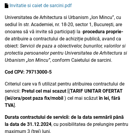
Invitatie si caiet de sarcini.pdf
Universitatea de Arhitectura si Urbanism „Ion Mincu”, cu
sediul în str. Academiei, nr. 18-20, sector 1, București, are
onoarea să vă invite să participați la -
procedura proprie-
de atribuire a contractului de achiziție publică, avand ca
obiect:
Servicii de paza a obiectivelor, bunurilor, valorilor si
protectia persoanelor pentru Universitatea de Arhitectura si
Urbanism „Ion Mincu”
, conform Caietului de sarcini.
Cod CPV: 79713000-5
Criteriul care va fi utilizat pentru atribuirea contractului de
servicii:
Pretul cel mai scazut
[(
TARIF UNITAR OFERTAT
(lei/ora/post paza fix/mobil
) cel mai scăzut
în lei, fără
TVA
].
Durata contractului de servicii
: de la data semnării până
la data de 31.12.2024
, cu posibilitatea de prelungire pentru
maximum 3 (trei) luni.