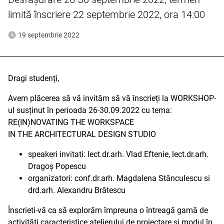
limită înscriere 22 septembrie 2022, ora 14:00
19 septembrie 2022
Dragi studenți,
Avem plăcerea să vă invităm să vă înscrieți la WORKSHOP-
ul susținut în perioada 26-30.09.2022 cu tema:
RE(IN)NOVATING THE WORKSPACE
IN THE ARCHITECTURAL DESIGN STUDIO
speakeri invitati: lect.dr.arh. Vlad Eftenie, lect.dr.arh.
Dragoș Popescu
organizatori: conf.dr.arh. Magdalena Stănculescu si
drd.arh. Alexandru Brătescu
Înscrieti-vă ca să explorăm împreuna o întreagă gamă de
activități caracteristice atelierului de proiectare si modul în