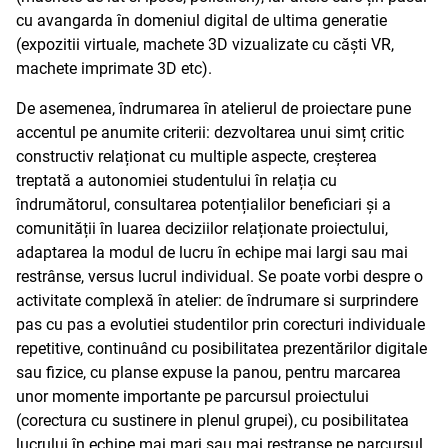
cu avangarda în domeniul digital de ultima generatie
(expozitii virtuale, machete 3D vizualizate cu căști VR,
machete imprimate 3D etc).
De asemenea, îndrumarea în atelierul de proiectare pune
accentul pe anumite criterii: dezvoltarea unui simț critic
constructiv relaționat cu multiple aspecte, creșterea
treptată a autonomiei studentului în relația cu
îndrumătorul, consultarea potențialilor beneficiari și a
comunității în luarea deciziilor relaționate proiectului,
adaptarea la modul de lucru în echipe mai largi sau mai
restrânse, versus lucrul individual. Se poate vorbi despre o
activitate complexă în atelier: de îndrumare si surprindere
pas cu pas a evolutiei studentilor prin corecturi individuale
repetitive, continuând cu posibilitatea prezentărilor digitale
sau fizice, cu planse expuse la panou, pentru marcarea
unor momente importante pe parcursul proiectului
(corectura cu sustinere in plenul grupei), cu posibilitatea
lucrului în echipe mai mari sau mai restranse pe parcursul