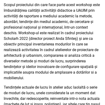
Scopul proiectului din care face parte acest workshop este
îmbunătățirea calității activității didactice a UAUIM prin
activități de raportare a mediului academic la metode,
abordări, tendințe din mediul academic, de cercetare și
profesional național și internațional, într-un context
deschis. Workshop-ul este realizat în cadrul proiectului
Scholarh 2022 (director proiect Anda Sfinteș) și are ca
obiectiv principal inventarierea modurilor în care se
realizează activitatea în cadrul atelierelor de proiectare de
arhitectură și urbanism, compararea si analiza critică a
diverselor metode și moduri de lucru, surprinderea
tendințelor și ideilor inovatoare de configurare spațială și
implicatiile asupra modului de amplasare a dotărilor si a
mobilierului.
Tendințele actuale de lucru în atelier aduc laolaltă o serie
de moduri de lucru, unele considerate la un moment dat
învechite, dar redescoperite, reinventate intr-o nota actuala
(machete de lut si ipsos, polistiren), iar altele care țin pasul