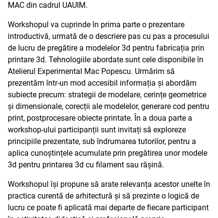
MAC din cadrul UAUIM.
Workshopul va cuprinde în prima parte o prezentare
introductivă, urmată de o descriere pas cu pas a procesului
de lucru de pregătire a modelelor 3d pentru fabricația prin
printare 3d. Tehnologiile abordate sunt cele disponibile în
Atelierul Experimental Mac Popescu. Urmărim să
prezentăm într-un mod accesibil informația și abordăm
subiecte precum: strategii de modelare, cerințe geometrice
și dimensionale, corecții ale modelelor, generare cod pentru
print, postprocesare obiecte printate. În a doua parte a
workshop-ului participanții sunt invitați să exploreze
principiile prezentate, sub îndrumarea tutorilor, pentru a
aplica cunoștințele acumulate prin pregătirea unor modele
3d pentru printarea 3d cu filament sau rășină.
Workshopul își propune să arate relevanța acestor unelte în
practica curentă de arhitectură și să prezinte o logică de
lucru ce poate fi aplicată mai departe de fiecare participant