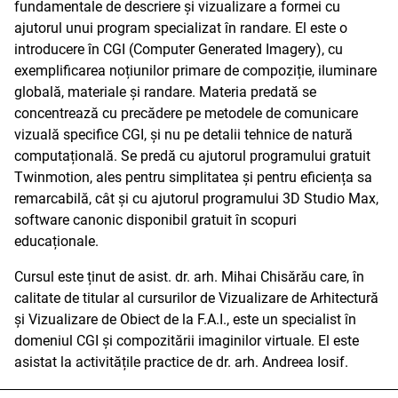
fundamentale de descriere și vizualizare a formei cu
ajutorul unui program specializat în randare. El este o
introducere în CGI (Computer Generated Imagery), cu
exemplificarea noțiunilor primare de compoziție, iluminare
globală, materiale și randare. Materia predată se
concentrează cu precădere pe metodele de comunicare
vizuală specifice CGI, și nu pe detalii tehnice de natură
computațională. Se predă cu ajutorul programului gratuit
Twinmotion, ales pentru simplitatea și pentru eficiența sa
remarcabilă, cât și cu ajutorul programului 3D Studio Max,
software canonic disponibil gratuit în scopuri
educaționale.
Cursul este ținut de asist. dr. arh. Mihai Chisărău care, în
calitate de titular al cursurilor de Vizualizare de Arhitectură
și Vizualizare de Obiect de la F.A.I., este un specialist în
domeniul CGI și compozitării imaginilor virtuale. El este
asistat la activitățile practice de dr. arh. Andreea Iosif.