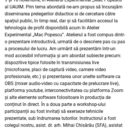
al UAUIM. Prin tema abordată ne-am propus să încurajăm
diseminarea prelegerilor didactice si de cercetare către
spațiul public, în timp real, dar și să facilităm accesul la
tehnologia de profil disponibilă acum în Atelier
Experimental „Mac Popescu”. Atelierul a fost compus dintr-
o prezentare introductivă, urmată de o descriere pas cu pas
a procesului de lucru. Am urmărit să prezentăm într-un
mod accesibil informația și am abordat subiecte precum:
dispozitive tipice folosite în transmisiunea live
(microfoane, placi de captură video, camere video
profesionale, etc.) și prezentarea unor unelte software ca
OBS (mixer audio-video cu capacitate de prelucrare live),
platforma youtube, interconectivitatea cu platforma Zoom
și alte elemente software folositoare în producția de
conținut în direct. În a doua parte a workshop-ului
participanții au fost invitați să exerseze tehnicile
prezentate, sub îndrumarea tutorilor. Instructorul a fost
colegul nostru, asist. dr. arh. Mihai Chisărău (SFA), asistat