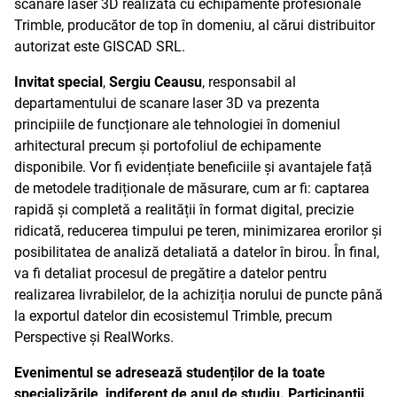
scanare laser 3D realizată cu echipamente profesionale
Trimble, producător de top în domeniu, al cărui distribuitor
autorizat este GISCAD SRL.
Invitat special
,
Sergiu Ceausu
, responsabil al
departamentului de scanare laser 3D va prezenta
principiile de funcționare ale tehnologiei în domeniul
arhitectural precum și portofoliul de echipamente
disponibile. Vor fi evidențiate beneficiile și avantajele față
de metodele tradiționale de măsurare, cum ar fi: captarea
rapidă și completă a realității în format digital, precizie
ridicată, reducerea timpului pe teren, minimizarea erorilor și
posibilitatea de analiză detaliată a datelor în birou. În final,
va fi detaliat procesul de pregătire a datelor pentru
realizarea livrabilelor, de la achiziția norului de puncte până
la exportul datelor din ecosistemul Trimble, precum
Perspective și RealWorks.
Evenimentul se adresează studenților de la toate
specializările, indiferent de anul de studiu. Participanții