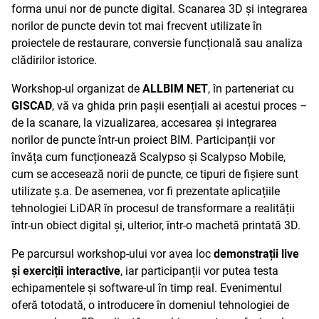
forma unui nor de puncte digital. Scanarea 3D și integrarea
norilor de puncte devin tot mai frecvent utilizate în
proiectele de restaurare, conversie funcțională sau analiza
clădirilor istorice.
Workshop-ul organizat de
ALLBIM NET
, în parteneriat cu
GISCAD
, vă va ghida prin pașii esențiali ai acestui proces –
de la scanare, la vizualizarea, accesarea și integrarea
norilor de puncte într-un proiect BIM. Participanții vor
învăța cum funcționează Scalypso și Scalypso Mobile,
cum se accesează norii de puncte, ce tipuri de fișiere sunt
utilizate ș.a. De asemenea, vor fi prezentate aplicațiile
tehnologiei LiDAR în procesul de transformare a realității
într-un obiect digital și, ulterior, într-o machetă printată 3D.
Pe parcursul workshop-ului vor avea loc
demonstrații live
și exerciții interactive
, iar participanții vor putea testa
echipamentele și software-ul în timp real. Evenimentul
oferă totodată, o introducere în domeniul tehnologiei de