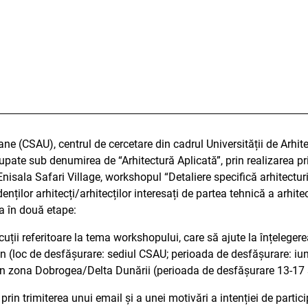
bane (CSAU), centrul de cercetare din cadrul Universității de Arhi
rupate sub denumirea de “Arhitectură Aplicată”, prin realizarea p
nisala Safari Village, workshopul “Detaliere specifică arhitectur
enților arhitecți/arhitecților interesați de partea tehnică a arhit
a în două etape:
iscuții referitoare la tema workshopului, care să ajute la înțeleg
 (loc de desfășurare: sediul CSAU; perioada de desfășurare: iu
u în zona Dobrogea/Delta Dunării (perioada de desfășurare 13-1
rin trimiterea unui email și a unei motivări a intenției de partic