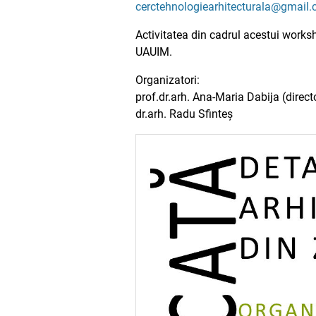
cerctehnologiearhitecturala@gmail
Activitatea din cadrul acestui worksho
UAUIM.
Organizatori:
prof.dr.arh. Ana-Maria Dabija (direc
dr.arh. Radu Sfinteș