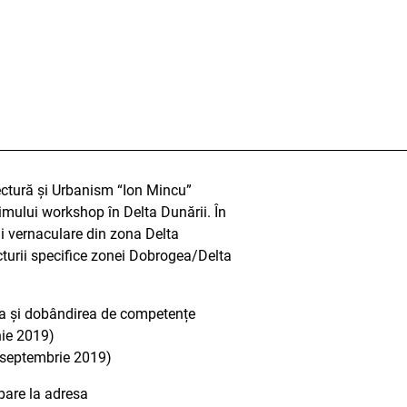
tectură și Urbanism “Ion Mincu”
rimului workshop în Delta Dunării. În
ii vernaculare din zona Delta
ecturii specifice zonei Dobrogea/Delta
erea și dobândirea de competențe
nie 2019)
7 septembrie 2019)
ipare la adresa