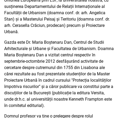
Uniunea Europeana prin ESF, la universitatea noastră, cu
susținerea Departamentului de Relații Internaționale al
Facultății de Urbanism (doamna conf. dr. arh. Angelica
Stan) și a Masterului Peisaj și Teritoriu (doamna conf. dr.
arh. Cerasella Crăciun, prodecan) precum și Proiectare
Urbană.
Gazda este Dr. Maria Boștenaru Dan, Centrul de Studii
Arhitecturale și Urbane și Facultatea de Urbanism. Doamna
Maria Boștenaru Dan a vizitat centrul respectiv în
septembrie-octombrie 2012 desfășurând activitate de
cercetare despre cutremurul din 1755 din Lisabona ale
cărei rezultate au fost prezentate studenților de la Master
Proiectare Urbană în cadrul cursului "Protecția localităților
împotriva riscurilor" și a căror publicare va constitui parte a
discuțiilor de la București (publicație la editura Versita,
unde dr.h.c. al universității noastre Kenneth Frampton este
în comitetul editurial).
Domnul profesor va ține o prelegere despre rolul