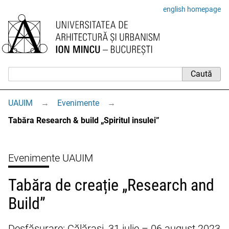
english homepage
UAUIM
→
Evenimente
→
Tabăra Research & build „Spiritul insulei”
Evenimente UAUIM
Tabăra de creație „Research and
Build”
Desfășurare: Călărași, 31 iulie – 06 august 2023