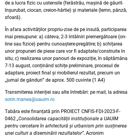
de a lucra fizic cu ustensile (ferăstrău, mașină de găurit-
înșurubat, ciocan, creion-hârtie) și materiale (lemn, pânză,
sfoară).
În afara activităților propriu-zise de pe insulă, participarea
mai presupune: a) câteva, 2-3 întâlniri premergătoare (on-
line sau fizice) pentru cunoaștere-pregătire; b) schițarea
unor propuneri de piese care vor fi adaptate/construite în
situ; c) realizarea unor panouri de expoziție, în săptămâna
7-13 august, conținând schițe preliminare, procesul de
adaptare, proiect final și mobilierul rezultat, precum un
„jurnal de gânduri” de aprox. 500 cuvinte (1 A4)
Transmiterea intenției sau alte întrebări: pe mail, la adresa
sorin.manea@uauim.ro
Tabăra este finanțată prin PROIECT CNFIS-FDI-2023-F-
0462
„Consolidarea capacității instituționale a UAUIM
pentru cercetare în arhitectură și urbanism prin susținerea
unei culturi a diseminării rezultatelor”
, Acronim