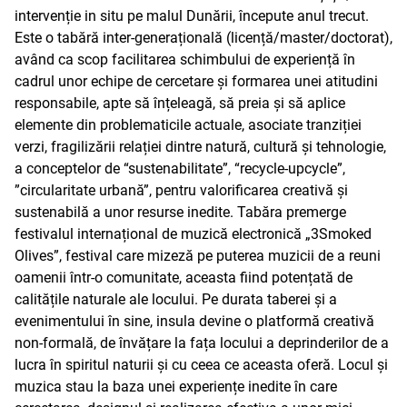
intervenție in situ pe malul Dunării, începute anul trecut.
Este o tabără inter-generațională (licență/master/doctorat),
având ca scop facilitarea schimbului de experiență în
cadrul unor echipe de cercetare și formarea unei atitudini
responsabile, apte să înțeleagă, să preia și să aplice
elemente din problematicile actuale, asociate tranziției
verzi, fragilizării relației dintre natură, cultură și tehnologie,
a conceptelor de “sustenabilitate”, “recycle-upcycle”,
”circularitate urbană”, pentru valorificarea creativă și
sustenabilă a unor resurse inedite. Tabăra premerge
festivalul internațional de muzică electronică „3Smoked
Olives”, festival care mizeză pe puterea muzicii de a reuni
oamenii într-o comunitate, aceasta fiind potențată de
calitățile naturale ale locului. Pe durata taberei și a
evenimentului în sine, insula devine o platformă creativă
non-formală, de învățare la fața locului a deprinderilor de a
lucra în spiritul naturii și cu ceea ce aceasta oferă. Locul și
muzica stau la baza unei experiențe inedite în care