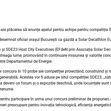
re plăcerea să anunțe apelul pentru echipe pentru competiția 
a desemnat oficial orașul București ca gazdă a Solar Decathlon E
și SDE23 Host City Executives (EFdeN prin Asociația Solar Deca
întreaga lume, promovând în continuare misiunea și valorile con
către Departamentul de Energie.
r concura în 10 probe ale competiției proiectând, construind și m
enerabilă. Acestea vor fi aduse pe situl competiției SDE23, „satu
 deveni un forum și o expoziție deschisă, unde locuințele sunt op
e renume.
 pentru participare în urma unui concurs preliminar de propuneri, i
eri preocupare pentru inovația tehnologică, eficiența energetică 