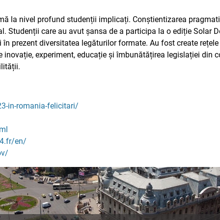
ă la nivel profund studenții implicați. Conștientizarea pragmatic
. Studenții care au avut șansa de a participa la o ediție Solar 
i în prezent diversitatea legăturilor formate. Au fost create rețele 
inovație, experiment, educație și îmbunătățirea legislației din con
ității.
-in-romania-felicitari/
tml
4.fr/en/
ov/