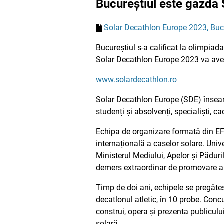
Bucureștiul este gazda
Solar Decathlon Europe 2023, Bucu
Bucureștiul s-a calificat la olimpiada
Solar Decathlon Europe 2023 va ave
www.solardecathlon.ro
Solar Decathlon Europe (SDE) înseam
studenți și absolvenți, specialiști, ca
Echipa de organizare formată din E
internațională a caselor solare. Univ
Ministerul Mediului, Apelor și Păduril
demers extraordinar de promovare a in
Timp de doi ani, echipele se pregătes
decatlonul atletic, în 10 probe. Con
construi, opera și prezenta publicul
solară.