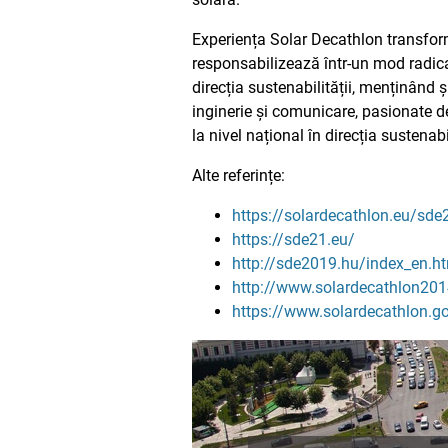
Experiența Solar Decathlon transform
responsabilizează într-un mod radical
direcția sustenabilității, menținând ș
inginerie și comunicare, pasionate de 
la nivel național în direcția sustenabil
Alte referințe:
https://solardecathlon.eu/sde23
https://sde21.eu/
http://sde2019.hu/index_en.h
http://www.solardecathlon201
https://www.solardecathlon.g