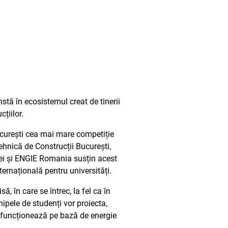
ă în ecosistemul creat de tinerii
cțiilor.
curești cea mai mare competiție
ehnică de Construcții București,
rgiei și ENGIE Romania susțin acest
ternațională pentru universități.
 în care se întrec, la fel ca în
hipele de studenți vor proiecta,
e funcționează pe bază de energie