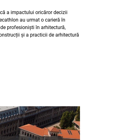
ă a impactului oricăror decizii
Decathlon au urmat o carieră în
de profesioniști în arhitectură,
strucții și a practicii de arhitectură