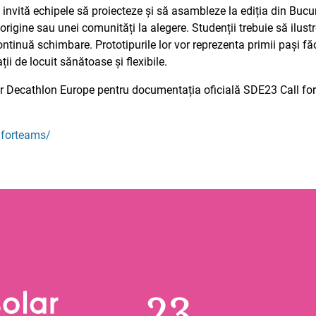
invită echipele să proiecteze și să asambleze la ediția din Bucur
 origine sau unei comunități la alegere. Studenții trebuie să ilus
ntinuă schimbare. Prototipurile lor vor reprezenta primii pași făcu
ții de locuit sănătoase și flexibile.
ar Decathlon Europe pentru documentația oficială SDE23 Call for
lforteams/