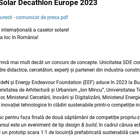
 Solar Decathlon Europe 2023
resti - comunicat de presa.pdf
 internațională a caselor solare!
a loc în România!
nă mai mult decât un concurs de concepte. Unicitatea SDE const
dre didactice, cercetători, experți și parteneri din industria constru
FdeN și Energy Endeavour Foundation (EEF) aduce în 2023 la Bu
ersitatea de Arhitectură și Urbanism „Ion Mincu”, Universitatea T
or, Ministerul Cercetării, Inovării și Digitalizării, Ministerul Ene
ovației tehnologice în clădiri sustenabile printr-o competiție in
c pentru faza finală de două săptămâni de competiție propriu-zisă,
cursul este un eveniment de tip
design & build
, în cadrul căruia ec
ui un prototip scara 1:1 de locuință prefabricată sustenabilă car