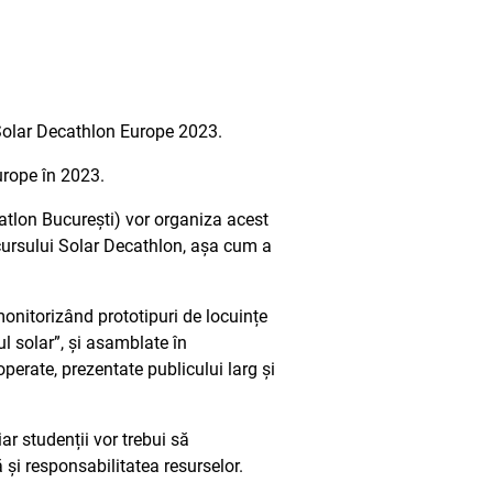
Solar Decathlon Europe 2023.
urope în 2023.
tlon București) vor organiza acest
cursului Solar Decathlon, așa cum a
onitorizând prototipuri de locuințe
l solar”, și asamblate în
erate, prezentate publicului larg și
ar studenții vor trebui să
și responsabilitatea resurselor.