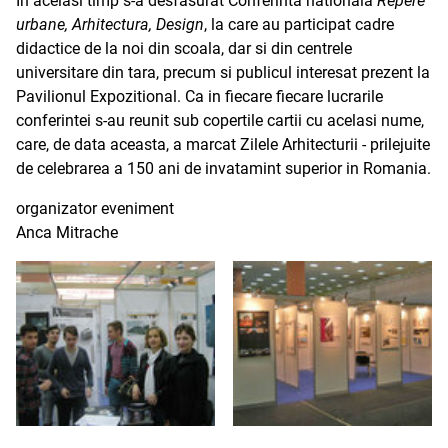
In acelasi timp s-a desfasurat Conferinta nationala
Repere
urbane, Arhitectura, Design
, la care au participat cadre
didactice de la noi din scoala, dar si din centrele
universitare din tara, precum si publicul interesat prezent la
Pavilionul Expozitional. Ca in fiecare fiecare lucrarile
conferintei s-au reunit sub copertile cartii cu acelasi nume,
care, de data aceasta, a marcat Zilele Arhitecturii - prilejuite
de celebrarea a 150 ani de invatamint superior in Romania.
organizator eveniment
Anca Mitrache