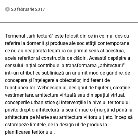
20 februarie 2017
Termenul „arhitectură” este folosit din ce în ce mai des cu
referire la domenii și produse ale societății contemporane
ce nu au neapărată legătură cu primul sens al acestuia,
acela referitor al construcția de clădiri. Această depășire a
sensului inițial contribuie la transformarea „arhitecturii”
într-un atribut ce subliniază un anumit mod de gândire, de
concepere și înțelegere a obiectelor, indiferent de
funcțiunea lor. Webdesign-ul, designul de bijuterii, creațiile
vestimentare, arhitectura virtuală sau din spațiul virtual,
conceperile urbanistice și intervențiile la nivelul teritoriului
privite drept o arhitectură la scară macro (mergând până la
arhitectura pe Marte sau arhitectura viitorului) etc. încep să
estompeze limitele, de la design-ul de produs la
planificarea teritoriului.