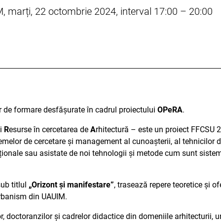
 marți, 22 octombrie 2024, interval 17:00 – 20:00
r de formare desfășurate în cadrul proiectului
OPeRA
.
și
R
esurse în cercetarea de
A
rhitectură – este un proiect FFCSU
melor de cercetare și management al cunoașterii, al tehnicilor d
iționale sau asistate de noi tehnologii și metode cum sunt siste
ub titlul
„Orizont și manifestare”
, trasează repere teoretice și ofe
 urbanism din UAUIM.
doctoranzilor și cadrelor didactice din domeniile arhitecturii, urb