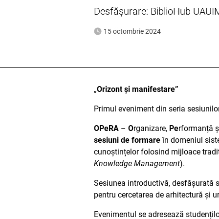
Desfășurare: BiblioHub UAUIM,
15 octombrie 2024
„
Orizont și manifestare”
Primul eveniment din seria sesiunilo
OPeRA
–
O
rganizare,
Pe
rformanță 
sesiuni de formare
în domeniul siste
cunoștințelor folosind mijloace trad
Knowledge Management
).
Sesiunea introductivă, desfășurată s
pentru cercetarea de arhitectură și
Evenimentul se adresează studenților, 