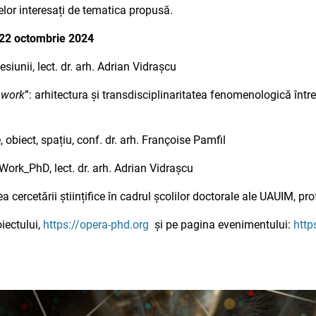
celor interesați de tematica propusă.
 22 octombrie 2024
iunii, lect. dr. arh. Adrian Vidrașcu
work
”: arhitectura și transdisciplinaritatea fenomenologică între vi
obiect, spațiu, conf. dr. arh. Françoise Pamfil
ork_PhD, lect. dr. arh. Adrian Vidrașcu
cercetării științifice în cadrul școlilor doctorale ale UAUIM, pro
oiectului,
https://opera-phd.org
și pe pagina evenimentului:
http