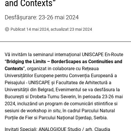
and Contexts”
Desfășurare: 23-26 mai 2024
Publicat 14 mai 2024, actualizat 23 mai 2024
Vă invităm la seminarul internațional UNISCAPE En-Route
“
Bridging the Limits – BorderScapes as Continuities and
Contexts
”, organizat in colaborare cu Rețeaua
Universițătilor Europene pentru Convenția Europeană a
Peisajului - UNISCAPE și Facultatea de Arhitectură a
Universității din Belgrad, Evenimentul se va desfăsura la
București si Drobeta-Turnu Severin, în perioada 23-26 mai
2024, incluzând un program de comunicări stiintifice si
sesiuni de workshop
in situ
, în cadrul Parcului Natural
Porțile de Fier si Parcului Național Djerdap, Serbia.
Invitati Speciali: ANALOGIQUE Studio / arh. Claudia