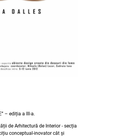
– ediția a III-a.
ții de Arhitectură de Interior - secția
cițiu conceptual-inovator cât și