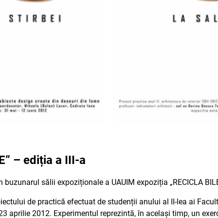
 – ediția a III-a
n buzunarul sălii expoziționale a UAUIM expoziția „RECICLA BILE” 
ctului de practică efectuat de studenții anului al II-lea ai Facultă
-23 aprilie 2012. Experimentul reprezintă, în același timp, un exer