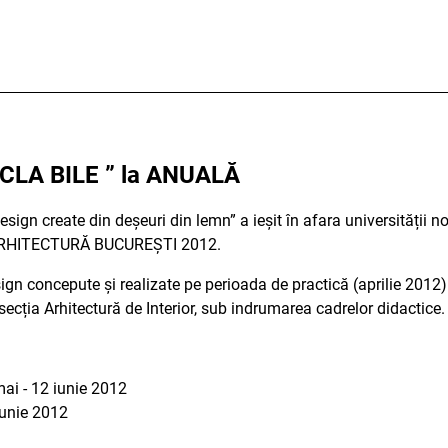
CICLA BILE ” la ANUALĂ
ign create din deșeuri din lemn” a ieșit în afara universității no
 ARHITECTURĂ BUCUREȘTI 2012.
gn concepute și realizate pe perioada de practică (aprilie 2012) d
- secția Arhitectură de Interior, sub indrumarea cadrelor didactice.
mai - 12 iunie 2012
iunie 2012