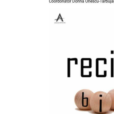
Coordonator Dorina Onescu-Tărbuja