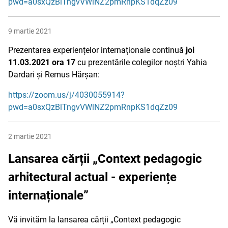
pwd=a0sxQzBlTngvVWlNZ2pmRnpKS1dqZz09
9 martie 2021
Prezentarea experiențelor internaționale continuă
joi
11.03.2021 ora 17
cu prezentările colegilor noștri Yahia
Dardari și Remus Hărșan:
https://zoom.us/j/4030055914?
pwd=a0sxQzBlTngvVWlNZ2pmRnpKS1dqZz09
2 martie 2021
Lansarea cărții „Context pedagogic
arhitectural actual - experiențe
internaționale”
Vă invităm la lansarea cărții „Context pedagogic