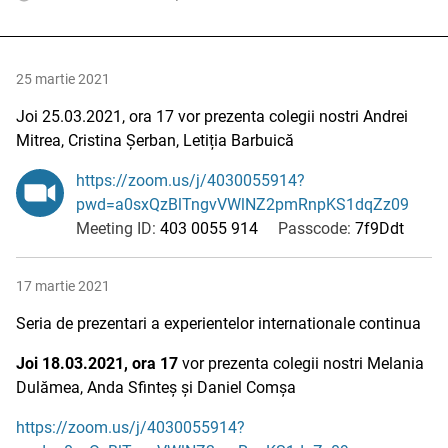
25 martie 2021
Joi 25.03.2021, ora 17 vor prezenta colegii nostri Andrei
Mitrea, Cristina Șerban, Letiția Barbuică
https://zoom.us/j/4030055914?
pwd=a0sxQzBlTngvVWlNZ2pmRnpKS1dqZz09
Meeting ID:
403 0055 914
Passcode:
7f9Ddt
17 martie 2021
Seria de prezentari a experientelor internationale continua
Joi 18.03.2021, ora 17
vor prezenta colegii nostri Melania
Dulămea, Anda Sfinteș și Daniel Comșa
https://zoom.us/j/4030055914?