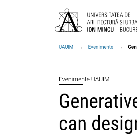
UAUIM
→
Evenimente
→
Gene
Evenimente UAUIM
Generativ
can desig