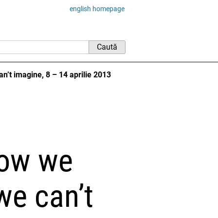
english homepage
n’t imagine, 8 – 14 aprilie 2013
How we
we can’t