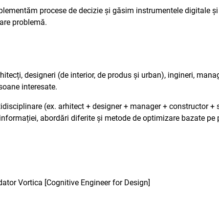
lementăm procese de decizie și găsim instrumentele digitale și
are problemă.
hitecți, designeri (de interior, de produs și urban), ingineri, mana
rsoane interesate.
tidisciplinare (ex. arhitect + designer + manager + constructor + 
nformației, abordări diferite și metode de optimizare bazate pe pri
ator Vortica [Cognitive Engineer for Design]