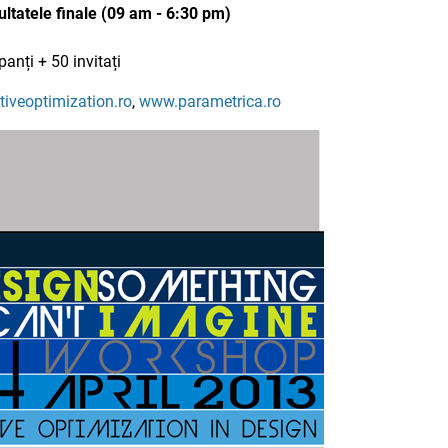
atele finale (09 am - 6:30 pm)
anți + 50 invitați
iveoptimization.ro
,
www.parametrica.ro