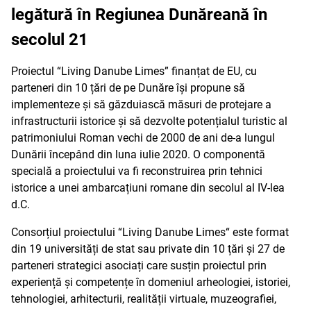
legătură în Regiunea Dunăreană în
secolul 21
Proiectul “Living Danube Limes” finanțat de EU, cu
parteneri din 10 țări de pe Dunăre își propune să
implementeze și să găzduiască măsuri de protejare a
infrastructurii istorice și să dezvolte potențialul turistic al
patrimoniului Roman vechi de 2000 de ani de-a lungul
Dunării începând din luna iulie 2020. O componentă
specială a proiectului va fi reconstruirea prin tehnici
istorice a unei ambarcațiuni romane din secolul al IV-lea
d.C.
Consorțiul proiectului “Living Danube Limes“ este format
din 19 universități de stat sau private din 10 țări și 27 de
parteneri strategici asociați care susțin proiectul prin
experiență și competențe în domeniul arheologiei, istoriei,
tehnologiei, arhitecturii, realității virtuale, muzeografiei,