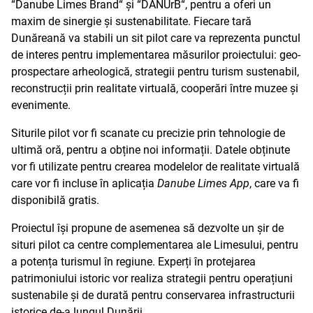
“Danube Limes Brand“ și “DANUrB“, pentru a oferi un
maxim de sinergie și sustenabilitate. Fiecare tară
Dunăreană va stabili un sit pilot care va reprezenta punctul
de interes pentru implementarea măsurilor proiectului: geo-
prospectare arheologică, strategii pentru turism sustenabil,
reconstrucții prin realitate virtuală, cooperări între muzee și
evenimente.
Siturile pilot vor fi scanate cu precizie prin tehnologie de
ultimă oră, pentru a obține noi informații. Datele obținute
vor fi utilizate pentru crearea modelelor de realitate virtuală
care vor fi incluse în aplicația
Danube Limes App
, care va fi
disponibilă gratis.
Proiectul își propune de asemenea să dezvolte un șir de
situri pilot ca centre complementarea ale Limesului, pentru
a potența turismul în regiune. Experți în protejarea
patrimoniului istoric vor realiza strategii pentru operațiuni
sustenabile și de durată pentru conservarea infrastructurii
istorice de-a lungul Dunării.