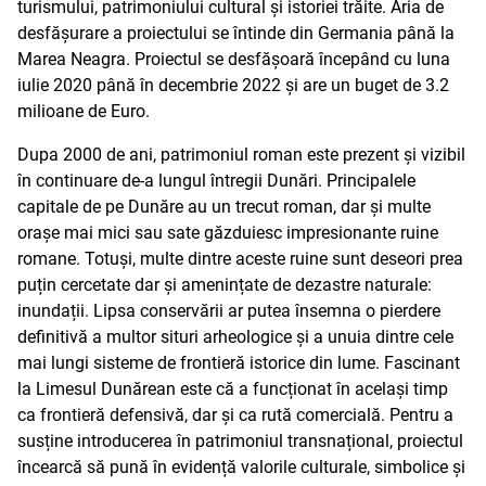
turismului, patrimoniului cultural și istoriei trăite. Aria de
desfășurare a proiectului se întinde din Germania până la
Marea Neagra. Proiectul se desfășoară începând cu luna
iulie 2020 până în decembrie 2022 și are un buget de 3.2
milioane de Euro.
Dupa 2000 de ani, patrimoniul roman este prezent și vizibil
în continuare de-a lungul întregii Dunări. Principalele
capitale de pe Dunăre au un trecut roman, dar și multe
orașe mai mici sau sate găzduiesc impresionante ruine
romane. Totuși, multe dintre aceste ruine sunt deseori prea
puțin cercetate dar și amenințate de dezastre naturale:
inundații. Lipsa conservării ar putea însemna o pierdere
definitivă a multor situri arheologice și a unuia dintre cele
mai lungi sisteme de frontieră istorice din lume. Fascinant
la Limesul Dunărean este că a funcționat în același timp
ca frontieră defensivă, dar și ca rută comercială. Pentru a
susține introducerea în patrimoniul transnațional, proiectul
încearcă să pună în evidență valorile culturale, simbolice și