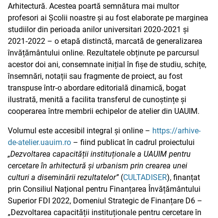
Arhitectură. Acestea poartă semnătura mai multor
profesori ai Școlii noastre și au fost elaborate pe marginea
studiilor din perioada anilor universitari 2020‑2021 și
2021‑2022 – o etapă distinctă, marcată de generalizarea
învățământului online. Rezultatele obținute pe parcursul
acestor doi ani, consemnate inițial în fișe de studiu, schițe,
însemnări, notații sau fragmente de proiect, au fost
transpuse într‑o abordare editorială dinamică, bogat
ilustrată, menită a facilita transferul de cunoștințe și
cooperarea între membrii echipelor de atelier din UAUIM.
Volumul este accesibil integral și online –
https://arhive-
de-atelier.uauim.ro
– fiind publicat în cadrul proiectului
„Dezvoltarea capacității instituționale a UAUIM pentru
cercetare în arhitectură și urbanism prin crearea unei
culturi a diseminării rezultatelor”
(
CULTADISER
), finanțat
prin Consiliul Național pentru Finanțarea Învățământului
Superior FDI 2022, Domeniul Strategic de Finanțare D6 –
„Dezvoltarea capacității instituționale pentru cercetare în