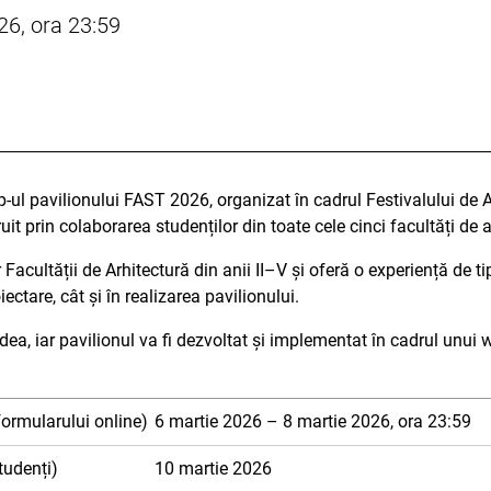
26, ora 23:59
p-ul pavilionului FAST 2026, organizat în cadrul Festivalului de 
truit prin colaborarea studenților din toate cele cinci facultăți de
acultății de Arhitectură din anii II–V și oferă o experiență de tip
ectare, cât și în realizarea pavilionului.
adea, iar pavilionul va fi dezvoltat și implementat în cadrul unu
formularului online)
6 martie 2026 – 8 martie 2026, ora 23:59
tudenți)
10 martie 2026