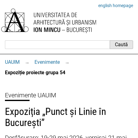
english homepage
UAUIM
→
Evenimente
→
Expoziție proiecte grupa 54
Evenimente UAUIM
Expoziția „Punct și Linie în
București”
Desfășurare: 19-29 mai 2026, vernisaj 21 mai