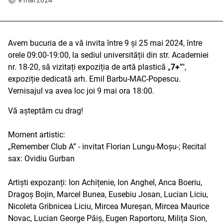
9 mai 2024
Avem bucuria de a vă invita între
9 și 25
mai 2024, între
orele 09:00-19:00, la sediul universității din str. Academiei
nr. 18-20, să vizitați expoziția de artă plastică „
7+”'
,
e
xpoziți
e
dedicată arh. Emil Barbu-MAC-Popescu.
Vernisajul va avea loc joi 9 mai ora 18:00.
Vă așteptăm cu drag!
Moment artistic:
„Remember Club A” - invitat Florian Lungu-Moșu-; Recital
sax: Ovidiu Gurban
Artiști expozanți: Ion Achițenie, Ion Anghel, Anca Boeriu,
Dragoș Bojin, Marcel Bunea, Eusebiu Josan, Lucian Liciu,
Nicoleta Gribnicea Liciu, Mircea Mureșan, Mircea Maurice
Novac, Lucian George Păiș, Eugen Raportoru, Milița Sion,