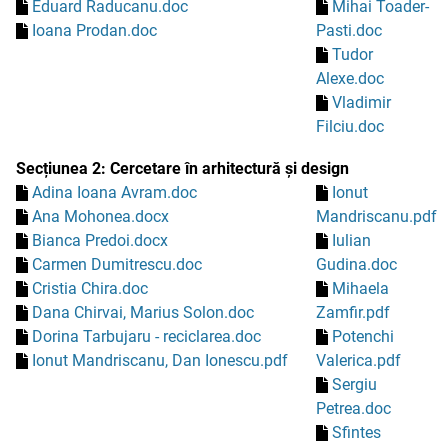
Eduard Raducanu.doc
Mihai Toader-
Ioana Prodan.doc
Pasti.doc
Tudor
Alexe.doc
Vladimir
Filciu.doc
Secțiunea 2: Cercetare în arhitectură și design
Adina Ioana Avram.doc
Ionut
Ana Mohonea.docx
Mandriscanu.pdf
Bianca Predoi.docx
Iulian
Carmen Dumitrescu.doc
Gudina.doc
Cristia Chira.doc
Mihaela
Dana Chirvai, Marius Solon.doc
Zamfir.pdf
Dorina Tarbujaru - reciclarea.doc
Potenchi
Ionut Mandriscanu, Dan Ionescu.pdf
Valerica.pdf
Sergiu
Petrea.doc
Sfintes