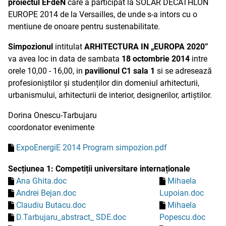
proiectul EFdeN
care a participat la SOLAR DECATHLON
EUROPE 2014 de la Versailles, de unde s-a intors cu o
mentiune de onoare pentru sustenabilitate.
Simpozionul
intitulat
ARHITECTURA IN „EUROPA 2020”
va avea loc in data de sambata
18 octombrie 2014
intre
orele 10,00 - 16,00, in
pavilionul C1 sala 1
si se adresează
profesioniștilor și studenților din domeniul arhitecturii,
urbanismului, arhitecturii de interior, designerilor, artiștilor.
Dorina Onescu-Tarbujaru
coordonator evenimente
ExpoEnergiE 2014 Program simpozion.pdf
Secțiunea 1: Competiții universitare internaționale
Ana Ghita.doc
Mihaela
Andrei Bejan.doc
Lupoian.doc
Claudiu Butacu.doc
Mihaela
D.Tarbujaru_abstract_ SDE.doc
Popescu.doc