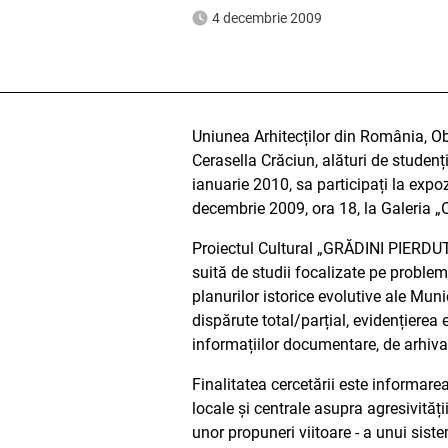
4 decembrie 2009
Uniunea Arhitecților din România, Ob
Cerasella Crăciun, alături de studenț
ianuarie 2010, sa participați la expo
decembrie 2009, ora 18, la Galeria „O
Proiectul Cultural „GRĂDINI PIERDUTE”,
suită de studii focalizate pe problema
planurilor istorice evolutive ale Muni
dispărute total/parțial, evidențierea e
informațiilor documentare, de arhiva)
Finalitatea cercetării este informare
locale și centrale asupra agresivității
unor propuneri viitoare - a unui siste