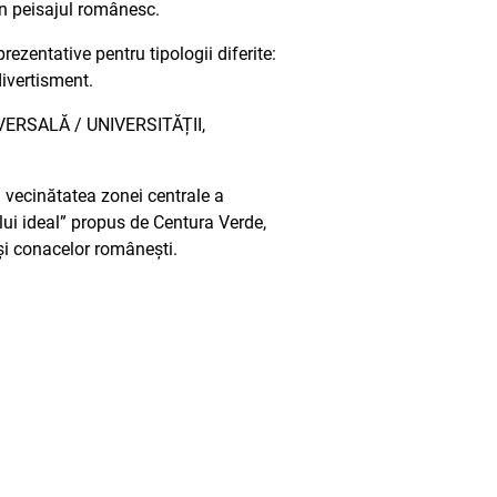
în peisajul românesc.
rezentative pentru tipologii diferite:
divertisment.
NIVERSALĂ / UNIVERSITĂȚII,
in vecinătatea zonei centrale a
ului ideal” propus de Centura Verde,
 și conacelor românești.