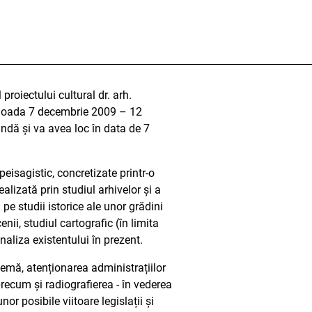
roiectului cultural dr. arh.
perioada 7 decembrie 2009 – 12
undă și va avea loc în data de 7
peisagistic, concretizate printr-o
alizată prin studiul arhivelor și a
pe studii istorice ale unor grădini
nii, studiul cartografic (în limita
aliza existentului în prezent.
lemă, atenționarea administrațiilor
 precum și radiografierea - în vederea
or posibile viitoare legislații și