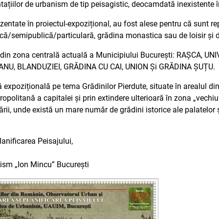
ațiilor de urbanism de tip peisagistic, deocamdată inexistente 
entate în proiectul-expozițional, au fost alese pentru că sunt rep
ică/semipublică/particulară, grădina monastica sau de loisir și 
e din zona centrală actuală a Municipiului București: RAȘCA, U
NU, BLANDUZIEI, GRĂDINA CU CAI, UNION Și GRĂDINA ȘUȚU.
tă expozițională pe tema Grădinilor Pierdute, situate în arealul d
opolitană a capitalei și prin extindere ulterioară în zona „vechi
 țării, unde există un mare număr de grădini istorice ale palatelor
nificarea Peisajului,
nism „Ion Mincu” București