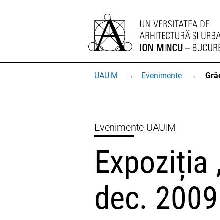
UAUIM
→
Evenimente
→
Grăd
Evenimente UAUIM
Expoziția
dec. 2009