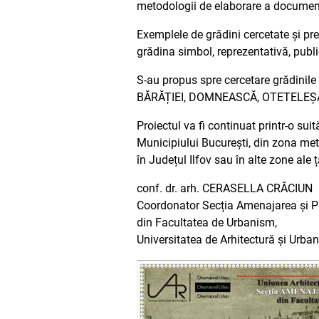
metodologii de elaborare a document
Exemplele de grădini cercetate și prez
grădina simbol, reprezentativă, publ
S-au propus spre cercetare grădinil
BĂRĂȚIEI, DOMNEASCĂ, OTETELEȘA
Proiectul va fi continuat printr-o sui
Municipiului București, din zona metr
în Județul Ilfov sau în alte zone ale
conf. dr. arh. CERASELLA CRĂCIUN
Coordonator Secția Amenajarea și Pla
din Facultatea de Urbanism,
Universitatea de Arhitectură și Urba