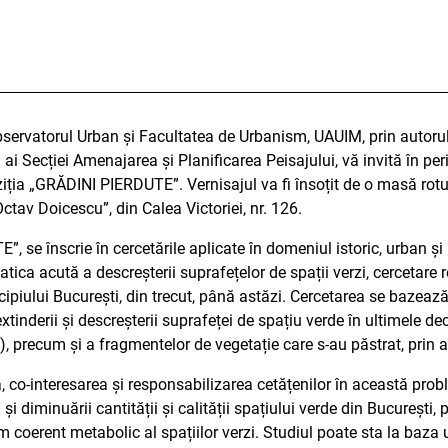
servatorul Urban și Facultatea de Urbanism, UAUIM, prin autorul p
i ai Secției Amenajarea și Planificarea Peisajului, vă invită în 
ziția „GRĂDINI PIERDUTE”. Vernisajul va fi însoțit de o masă rot
ctav Doicescu”, din Calea Victoriei, nr. 126.
 se înscrie în cercetările aplicate în domeniul istoric, urban și 
tica acută a descreșterii suprafețelor de spații verzi, cercetare re
cipiului București, din trecut, până astăzi. Cercetarea se bazează 
xtinderii și descreșterii suprafeței de spațiu verde în ultimele dece
, precum și a fragmentelor de vegetație care s-au păstrat, prin an
a, co-interesarea și responsabilizarea cetățenilor în această prob
 și diminuării cantității și calității spațiului verde din București,
m coerent metabolic al spațiilor verzi. Studiul poate sta la baza un