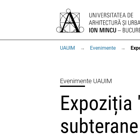
UAUIM
→
Evenimente
→
Expo
Evenimente UAUIM
Expoziția 
subterane 