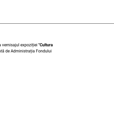
a vernisajul expoziției
"Cultura
țată de Administrația Fondului