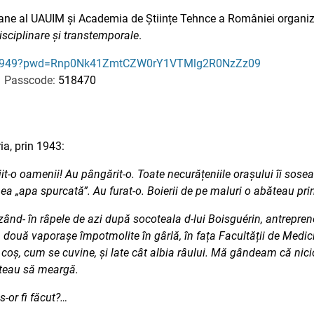
Urbane al UAUIM și Academia de Științe Tehnce a României organ
isciplinare și transtemporale
.
211949?pwd=Rnp0Nk41ZmtCZW0rY1VTMlg2R0NzZz09
Passcode:
518470
a, prin 1943:
it-o oamenii! Au pângărit-o. Toate necurățeniile orașului îi sosea
ea „apa spurcată”. Au furat-o. Boierii de pe maluri o abăteau prin
izând- în râpele de azi după socoteala d-lui Boisguérin, antrepreno
, două vaporașe împotmolite în gârlă, în fața Facultății de Medic
cu coș, cum se cuvine, și late cât albia râului. Mă gândeam că nici
puteau să meargă.
s-or fi făcut?…