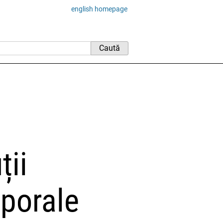
english homepage
ții
mporale