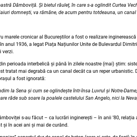
oastră Dâmboviță. Și bietul râuleț, în care s-a oglindit Curtea Vec
laiuri domnești, va rămâne, de acum pentru totdeauna, un canal 
 marele cronicar al Bucureștilor a fost o realizare inginerească d
 în anul 1936, a legat Piața Națiunilor Unite de Bulevardul Dimitrie
i verzi.
n perioada interbelică și până în zilele noastre (mai) știm: sist
 fost tratat mai degrabă ca un canal decât ca un reper urbanistic.
așul a fost ignorată:
ndim la Sena și cum se oglindește într-însa Luvrul și Notre-Dame;
l, care râde sub soare la poalele castelului San Angelo, nici la Nev
oviței s-au făcut – ca lucrări inginerești – în anii ’80, relația 
t și în acei ani și mai de curând.