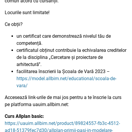
comun acord cu cursanții.
Locurile sunt limitate!
Ce obții?
un certificat care demonstrează nivelul tău de
competență.
certificatul obținut contribuie la echivalarea creditelor
de la disciplina „Cercetare și proiectare de
arhitectură”.
facilitarea înscrierii la Școala de Vară 2023 –
https://model.allbim.net/educational/scoala-de-
vara/
Accesează link-urile de mai jos pentru a te înscrie la curs
pe platforma uauim.allbim.net:
Curs Allplan basic:
https://uauim.allbim.net/product/89824557-fb3c-4512-
ad18-51379fec7d30/allplan-primii-pasi-in-modelare-