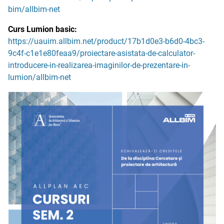
bim/allbim-net
Curs Lumion basic:
https://uauim.allbim.net/product/17b1d0e3-b6d0-4bc3-
9c4f-c1e1e80feaa9/proiectare-asistata-de-calculator-
introducere-in-realizarea-imaginilor-de-prezentare-in-
lumion/allbim-net