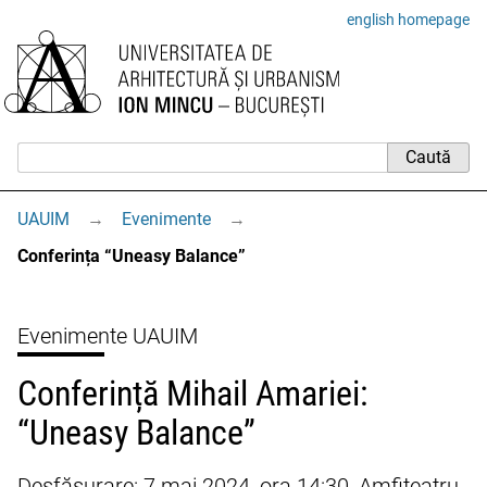
english homepage
UAUIM
→
Evenimente
→
Conferința “Uneasy Balance”
Evenimente UAUIM
Conferință Mihail Amariei:
“Uneasy Balance”
Desfășurare: 7 mai 2024, ora 14:30, Amfiteatru