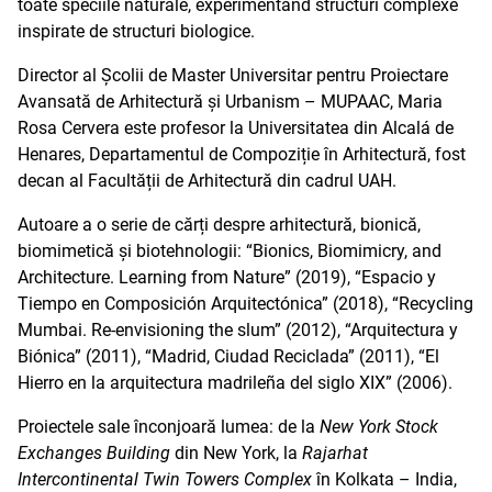
toate speciile naturale, experimentând structuri complexe
inspirate de structuri biologice.
Director al Școlii de Master Universitar pentru Proiectare
Avansată de Arhitectură și Urbanism – MUPAAC, Maria
Rosa Cervera este profesor la Universitatea din Alcalá de
Henares, Departamentul de Compoziție în Arhitectură, fost
decan al Facultății de Arhitectură din cadrul UAH.
Autoare a o serie de cărți despre arhitectură, bionică,
biomimetică și biotehnologii: “Bionics, Biomimicry, and
Architecture. Learning from Nature” (2019), “Espacio y
Tiempo en Composición Arquitectónica” (2018), “Recycling
Mumbai. Re-envisioning the slum” (2012), “Arquitectura y
Biónica” (2011), “Madrid, Ciudad Reciclada” (2011), “El
Hierro en la arquitectura madrileña del siglo XIX” (2006).
Proiectele sale înconjoară lumea: de la
New York Stock
Exchanges Building
din New York, la
Rajarhat
Intercontinental Twin Towers Complex
în Kolkata – India,