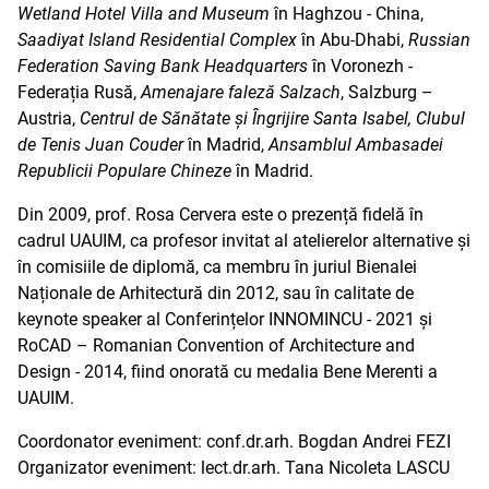
Wetland Hotel Villa and Museum
în Haghzou - China,
Saadiyat Island Residential Complex
în Abu-Dhabi,
Russian
Federation Saving Bank Headquarters
în Voronezh -
Federația Rusă,
Amenajare faleză Salzach
, Salzburg –
Austria,
Centrul de Sănătate și Îngrijire Santa Isabel, Clubul
de Tenis Juan Couder
în Madrid,
Ansamblul Ambasadei
Republicii Populare Chineze
în Madrid.
Din 2009, prof. Rosa Cervera este o prezență fidelă în
cadrul UAUIM, ca profesor invitat al atelierelor alternative și
în comisiile de diplomă, ca membru în juriul Bienalei
Naționale de Arhitectură din 2012, sau în calitate de
keynote speaker al Conferințelor INNOMINCU - 2021 și
RoCAD – Romanian Convention of Architecture and
Design - 2014, fiind onorată cu medalia Bene Merenti a
UAUIM.
Coordonator eveniment: conf.dr.arh. Bogdan Andrei FEZI
Organizator eveniment: lect.dr.arh. Tana Nicoleta LASCU