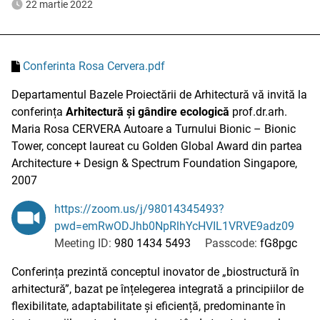
22 martie 2022
Conferinta Rosa Cervera.pdf
Departamentul Bazele Proiectării de Arhitectură vă invită la
conferința
Arhitectură și gândire ecologică
prof.dr.arh.
Maria Rosa CERVERA Autoare a Turnului Bionic – Bionic
Tower, concept laureat cu Golden Global Award din partea
Architecture + Design & Spectrum Foundation Singapore,
2007
https://zoom.us/j/98014345493?
pwd=emRwODJhb0NpRlhYcHVIL1VRVE9adz09
Meeting ID:
980 1434 5493
Passcode:
fG8pgc
Conferința prezintă conceptul inovator de „biostructură în
arhitectură”, bazat pe înțelegerea integrată a principiilor de
flexibilitate, adaptabilitate și eficiență, predominante în