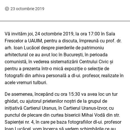
23 octombrie 2019
Vă invităm joi, 24 octombrie 2019, la ora 17:00 în Sala
Frescelor a UAUIM, pentru a discuta, împreună cu prof. dr.
arh. Ioan Lucăcel despre pierderile de patrimoniu
arhitectural ce au avut loc în București, în perioada
comunistă, în vederea sistematizării Centrului Civic și
pentru a prezenta într-o mică expoziție o selecție de
fotografii din arhiva personală a dl-ui. profesor, realizate în
acele vremuri tulburi.
De asemenea, începând cu ora 15:30 va avea loc un tur
ghidat, cu ajutorul prietenilor noștri de la grupul de
inițiativă Cartierul Uranus, în Cartierul Uranus-Izvor, cu
punctul de plecare din curtea bisericii Mihai Vodă din str.
Sapienței nr. 4, în care pe baza fotografiilor dl-ui. profesor
Ioan Lucăcel, vom încerca să vedem schimbările ce au